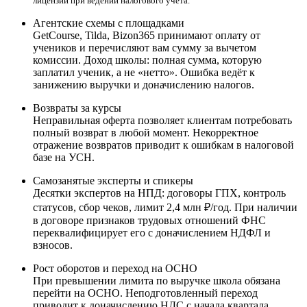
лицензии при ведении налогового учёта.
Агентские схемы с площадками
GetCourse, Tilda, Bizon365 принимают оплату от
учеников и перечисляют вам сумму за вычетом
комиссии. Доход школы: полная сумма, которую
заплатил ученик, а не «нетто». Ошибка ведёт к
занижению выручки и доначислению налогов.
Возвраты за курсы
Неправильная оферта позволяет клиентам потребовать
полный возврат в любой момент. Некорректное
отражение возвратов приводит к ошибкам в налоговой
базе на УСН.
Самозанятые эксперты и спикеры
Десятки экспертов на НПД: договоры ГПХ, контроль
статусов, сбор чеков, лимит 2,4 млн ₽/год. При наличии
в договоре признаков трудовых отношений ФНС
переквалифицирует его с доначислением НДФЛ и
взносов.
Рост оборотов и переход на ОСНО
При превышении лимита по выручке школа обязана
перейти на ОСНО. Неподготовленный переход
приводит к доначислению НДС с начала квартала.