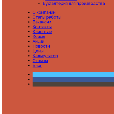
Как перейти на аутсорсинг бух
Бухгалтерия для производства
О компании
Читать далее
Этапы работы
Вакансии
Контакты
Клиентам
20.05.2026
Кейсы
Акции
Штатный бухгалтер или аутсорси
Новости
Цены
Читать далее
Калькулятор
Отзывы
Блог