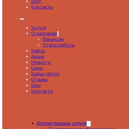
Блог
Контакты
Читайте наш блог, где мы делимся полезной информац
Все
IT
Услуги
Важно
О компании
Для собственников
Вакансии
Консалтинг
Этапы работы
Маркетплейсы
Кейсы
НДС
Акции
Новости
Новости
Отчетность
Цены
Советы
Калькулятор
Финансы
Отзывы
Экспресс-аудит
Блог
Контакты
10.07.2026
Время поджимает! ЭПД 2026: что
Бухгалтерские услуги
Читать далее