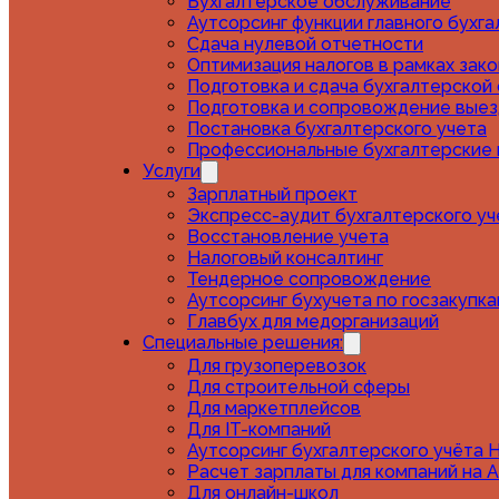
Бухгалтерское обслуживание
Аутсорсинг функции главного бухг
Сдача нулевой отчетности
Оптимизация налогов в рамках зак
31.07.2026
Подготовка и сдача бухгалтерской
Подготовка и сопровождение выез
Как мы нашли для клиента переп
Постановка бухгалтерского учета
налога
Профессиональные бухгалтерские 
Услуги
Зарплатный проект
Читать далее
Экспресс-аудит бухгалтерского уч
Восстановление учета
Налоговый консалтинг
Тендерное сопровождение
31.07.2026
Аутсорсинг бухучета по госзакупк
Главбух для медорганизаций
Что такое НДС и как он касаетс
Специальные решения:
Для грузоперевозок
Читать далее
Для строительной сферы
Для маркетплейсов
Для IT-компаний
Аутсорсинг бухгалтерского учёта 
13.07.2026
Расчет зарплаты для компаний на 
Для онлайн-школ